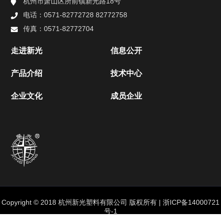
杭州市萧山区所前镇新光路18号
电话：0571-82772728 82772758
产品介绍
传真：0571-82772704
农膜系列产品
走进新光
信息公开
农用棚膜
产品介绍
技术中心
农用地膜
企业文化
成员企业
PE吹塑薄膜系列产品
共挤流延聚丙烯薄膜(cpp)系列产品
LCPP类膜（热封用基膜）
RCPP类膜（蒸煮用基膜）
Copyright © 2018 杭州新光塑料有限公司 版权所有 |
浙ICP备14000721
号-1
CCPP类膜（功能类薄膜）